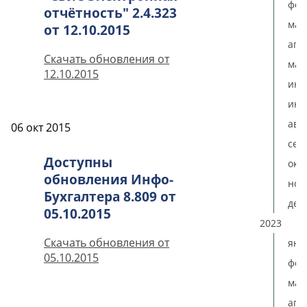
фев
отчётность" 2.4.323
мар
от 12.10.2015
апр
Скачать обновления от
мая
12.10.2015
ию
июл
авг
06 окт 2015
сен
Доступны
окт
обновления Инфо-
ноя
Бухгалтера 8.809 от
дек
05.10.2015
2023
Скачать обновления от
янв
05.10.2015
фев
мар
апр