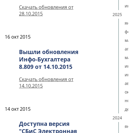
ию
Скачать обновления от
28.10.2015
2025
янв
фев
16 окт 2015
мар
апр
Вышли обновления
мая
Инфо-Бухгалтера
8.809 от 14.10.2015
ию
июл
Скачать обновления от
авг
14.10.2015
окт
ноя
14 окт 2015
дек
2024
Доступна версия
янв
"СБиС Электронная