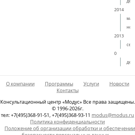
дек
2014
мая
ноя
2013
сен
0
дек
О компании
Программы
Услуги
Новости
Контакты
Консультационный центр «Модус» Все права защищены.
© 1996-2026г.
тел: +7(495)368-91-51, +7(495)368-93-11
modus@modus.ru
Политика конфиденциальности
Положение об организации обработки и обеспечении