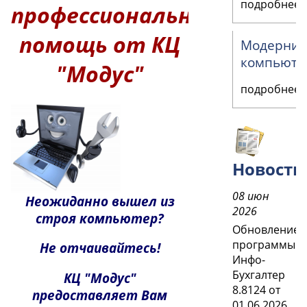
подробнее
профессиональная
помощь от КЦ
Модерниз
компьюте
"Модус"
подробнее
Новости
08 июн
Неожиданно вышел из
2026
строя компьютер?
Обновление
программы
Не отчаивайтесь!
Инфо-
Бухгалтер
КЦ "Модус"
8.8124 от
предоставляет Вам
01.06.2026