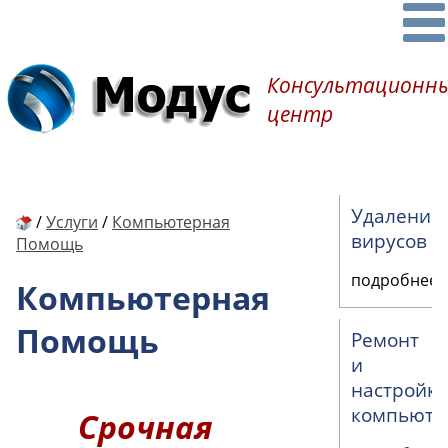
Консультационн
центр
Удаление
/
Услуги
/
Компьютерная
вирусов
Помощь
подробнее
Компьютерная
Помощь
Ремонт
и
настройк
компьюте
Срочная