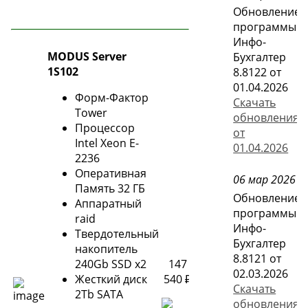
Обновление
программы
Инфо-
MODUS Server
Бухгалтер
1S102
8.8122 от
01.04.2026
Форм-Фактор
Скачать
Tower
обновления
Процессор
от
Intel Xeon E-
01.04.2026
2236
Оперативная
06 мар 2026
Память 32 ГБ
Обновление
Аппаратный
программы
raid
Инфо-
Твердотельный
Бухгалтер
накопитель
8.8121 от
240Gb SSD x2
147
02.03.2026
Жесткий диск
540 ₽
Скачать
2Tb SATA
обновления