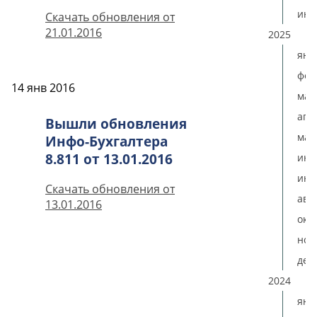
ию
Скачать обновления от
21.01.2016
2025
янв
фев
14 янв 2016
мар
апр
Вышли обновления
мая
Инфо-Бухгалтера
8.811 от 13.01.2016
ию
июл
Скачать обновления от
авг
13.01.2016
окт
ноя
дек
2024
янв