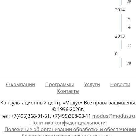
дек
2014
мая
ноя
2013
сен
0
дек
О компании
Программы
Услуги
Новости
Контакты
Консультационный центр «Модус» Все права защищены.
© 1996-2026г.
тел: +7(495)368-91-51, +7(495)368-93-11
modus@modus.ru
Политика конфиденциальности
Положение об организации обработки и обеспечении