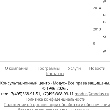
дек
2014
мая
ноя
2013
сен
0
дек
О компании
Программы
Услуги
Новости
Контакты
Консультационный центр «Модус» Все права защищены.
© 1996-2026г.
тел: +7(495)368-91-51, +7(495)368-93-11
modus@modus.ru
Политика конфиденциальности
Положение об организации обработки и обеспечении