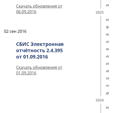
ию
Скачать обновления от
06.09.2016
2025
янв
фев
02 сен 2016
мар
апр
СБИС Электронная
мая
отчётность 2.4.395
от 01.09.2016
ию
июл
Скачать обновления от
авг
01.09.2016
окт
ноя
дек
2024
янв