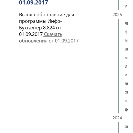
01.09.2017
ию
Вышло обновление для
2025
программы Инфо-
янв
Бухгалтер 8.824 от
фев
01.09.2017
Скачать
мар
обновления от 01.09.2017
апр
мая
ию
июл
авг
окт
ноя
дек
2024
янв