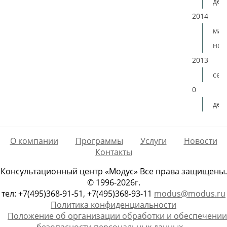
дек
2014
мая
ноя
2013
сен
0
дек
О компании
Программы
Услуги
Новости
Контакты
Консультационный центр «Модус» Все права защищены.
© 1996-2026г.
тел: +7(495)368-91-51, +7(495)368-93-11
modus@modus.ru
Политика конфиденциальности
Положение об организации обработки и обеспечении