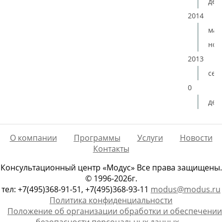
дек
2014
мая
ноя
2013
сен
0
дек
О компании
Программы
Услуги
Новости
Контакты
Консультационный центр «Модус» Все права защищены.
© 1996-2026г.
тел: +7(495)368-91-51, +7(495)368-93-11
modus@modus.ru
Политика конфиденциальности
Положение об организации обработки и обеспечении