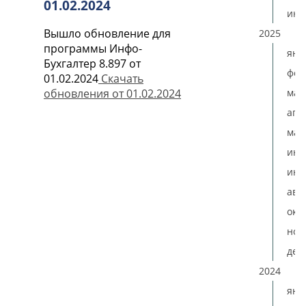
01.02.2024
ию
Вышло обновление для
2025
программы Инфо-
янв
Бухгалтер 8.897 от
фев
01.02.2024
Скачать
мар
обновления от 01.02.2024
апр
мая
ию
июл
авг
окт
ноя
дек
2024
янв